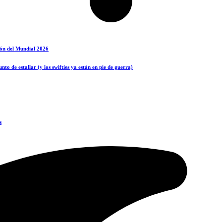
ción del Mundial 2026
o de estallar (y los swifties ya están en pie de guerra)
s