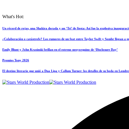
What's Hot:
Un récord de rojas, una Shakira dorada y un ‘Tri’ de fiesta: Así fue la explosiva inaugura
¿Colaboración o catástrofe? Los rumores de un feat entre Taylor Swift y Sombr llegan a punt
Emily Blunt y John Krasinski brillan en el estreno neoyorquino de ‘Disclosure Day’
Premios Tony 2026
El destino literario que unió a Dua Lipa y Callum Turner: los detalles de su boda en Londre