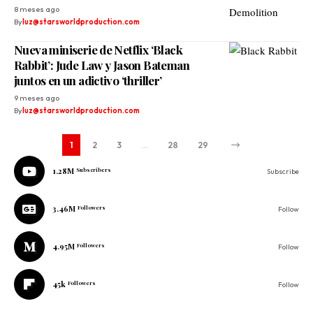
8 meses ago
By
luz@starsworldproduction.com
Nueva miniserie de Netflix ‘Black
Rabbit’: Jude Law y Jason Bateman
juntos en un adictivo ‘thriller’
9 meses ago
By
luz@starsworldproduction.com
1
2
3
…
28
29
1.28M
Subscribers
Subscribe
3.46M
Followers
Follow
4.95M
Followers
Follow
45k
Followers
Follow