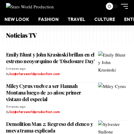
NEW LOOK
FASHION
TRAVEL
CULTURE
ENT
Noticias TV
Emily Blunt y John Krasinski brillan en el
estreno neoyorquino de ‘Disclosure Day’
2 meses ago
By
luz@starsworldproduction.com
Miley Cyrus vuelve a ser Hannah
Montana luego de 20 años: primer
vistazo del especial
5 meses ago
By
luz@starsworldproduction.com
Demolition Man 2: Regreso del elenco y
nueva trama explicada