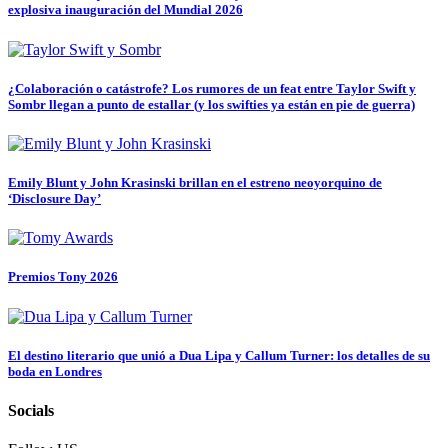
explosiva inauguración del Mundial 2026
¿Colaboración o catástrofe? Los rumores de un feat entre Taylor Swift y
Sombr llegan a punto de estallar (y los swifties ya están en pie de guerra)
Emily Blunt y John Krasinski brillan en el estreno neoyorquino de
‘Disclosure Day’
Premios Tony 2026
El destino literario que unió a Dua Lipa y Callum Turner: los detalles de su
boda en Londres
Socials