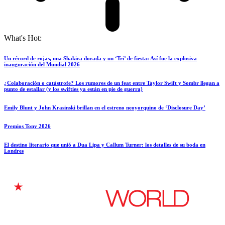
What's Hot:
Un récord de rojas, una Shakira dorada y un ‘Tri’ de fiesta: Así fue la explosiva
inauguración del Mundial 2026
¿Colaboración o catástrofe? Los rumores de un feat entre Taylor Swift y Sombr llegan a
punto de estallar (y los swifties ya están en pie de guerra)
Emily Blunt y John Krasinski brillan en el estreno neoyorquino de ‘Disclosure Day’
Premios Tony 2026
El destino literario que unió a Dua Lipa y Callum Turner: los detalles de su boda en
Londres