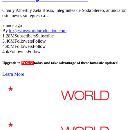
Charly Alberti y Zeta Bosio, integrantes de Soda Stereo, anunciaron
este jueves su regreso a…
7 años ago
By
luz@starsworldproduction.com
1.28M
Subscribers
Subscribe
3.46M
Followers
Follow
4.95M
Followers
Follow
45k
Followers
Follow
Upgrade to
FOXIZ
today and take advantage of these fantastic updates!
Learn More