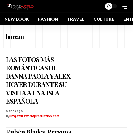
NEW LOOK
FASHION
TRAVEL
CULTURE
ENT
lanzan
LAS FOTOS MÁS
ROMÁNTICAS DE
DANNA PAOLA Y ALEX
HOYER DURANTE SU
VISITA A UNA ISLA
ESPAÑOLA
5 años ago
By
luz@starsworldproduction.com
Rubén Blades, Persona