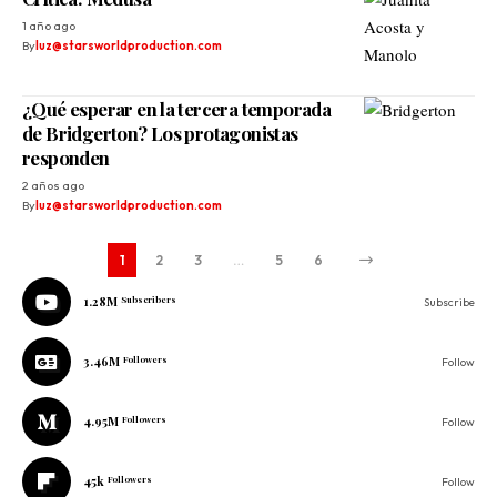
1 año ago
By
luz@starsworldproduction.com
¿Qué esperar en la tercera temporada
de Bridgerton? Los protagonistas
responden
2 años ago
By
luz@starsworldproduction.com
1
2
3
…
5
6
1.28M
Subscribers
Subscribe
3.46M
Followers
Follow
4.95M
Followers
Follow
45k
Followers
Follow