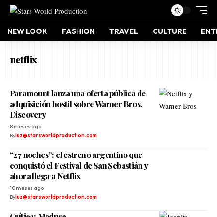
NEW LOOK
FASHION
TRAVEL
CULTURE
ENT
netflix
Paramount lanza una oferta pública de
adquisición hostil sobre Warner Bros.
Discovery
8 meses ago
By
luz@starsworldproduction.com
“27 noches”: el estreno argentino que
conquistó el Festival de San Sebastián y
ahora llega a Netflix
10 meses ago
By
luz@starsworldproduction.com
Crítica: Medusa