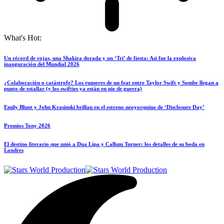
What's Hot:
Un récord de rojas, una Shakira dorada y un ‘Tri’ de fiesta: Así fue la explosiva
inauguración del Mundial 2026
¿Colaboración o catástrofe? Los rumores de un feat entre Taylor Swift y Sombr llegan a
punto de estallar (y los swifties ya están en pie de guerra)
Emily Blunt y John Krasinski brillan en el estreno neoyorquino de ‘Disclosure Day’
Premios Tony 2026
El destino literario que unió a Dua Lipa y Callum Turner: los detalles de su boda en
Londres