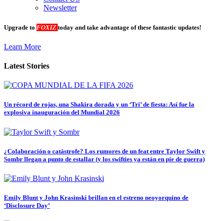
Newsletter
Upgrade to
FOXIZ
today and take advantage of these fantastic updates!
Learn More
Latest Stories
Un récord de rojas, una Shakira dorada y un ‘Tri’ de fiesta: Así fue la
explosiva inauguración del Mundial 2026
¿Colaboración o catástrofe? Los rumores de un feat entre Taylor Swift y
Sombr llegan a punto de estallar (y los swifties ya están en pie de guerra)
Emily Blunt y John Krasinski brillan en el estreno neoyorquino de
‘Disclosure Day’