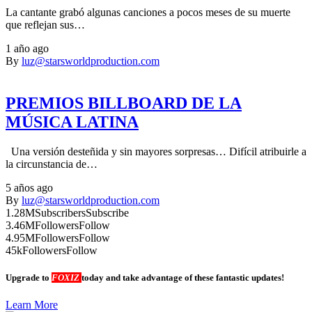
La cantante grabó algunas canciones a pocos meses de su muerte
que reflejan sus…
1 año ago
By
luz@starsworldproduction.com
PREMIOS BILLBOARD DE LA
MÚSICA LATINA
Una versión desteñida y sin mayores sorpresas… Difícil atribuirle a
la circunstancia de…
5 años ago
By
luz@starsworldproduction.com
1.28M
Subscribers
Subscribe
3.46M
Followers
Follow
4.95M
Followers
Follow
45k
Followers
Follow
Upgrade to
FOXIZ
today and take advantage of these fantastic updates!
Learn More