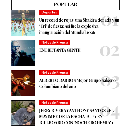
POPULAR
Deportes
Un récord de rojas, una Shakira dorada y un
‘Tri’ de fiesta: Así fue la explosiva
inauguración del Mundial 2026
Notas de Prensa
ENTRE TANTA GENTE
Notas de Prensa
ALBERTO BARROS Mejor Grupo Salsero
Colombiano del año
Notas de Prensa
JERRY RIVERA Y ANTHONY SANTOS «EL
MAYIMBE DE LA BACHATA» #1 EN
BILLBOARD CON ‘NOCHE BOHEMIA’ 1