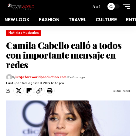
Aa
NEW LOOK
FASHION
TRAVEL
CULTURE
ENT
Noticias Musicales
Camila Cabello calló a todos
con importante mensaje en
redes
By
luz@starsworldproduction.com
7 años ago
Last updated: agosto 8, 2019 12:45 pm
3 Min Read