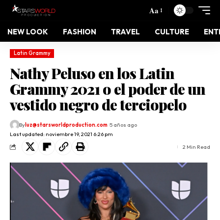
Aa
NEW LOOK
FASHION
TRAVEL
CULTURE
ENT
Latin Grammy
Nathy Peluso en los Latin
Grammy 2021 o el poder de un
vestido negro de terciopelo
By
luz@starsworldproduction.com
5 años ago
Last updated: noviembre 19, 2021 6:26 pm
2 Min Read