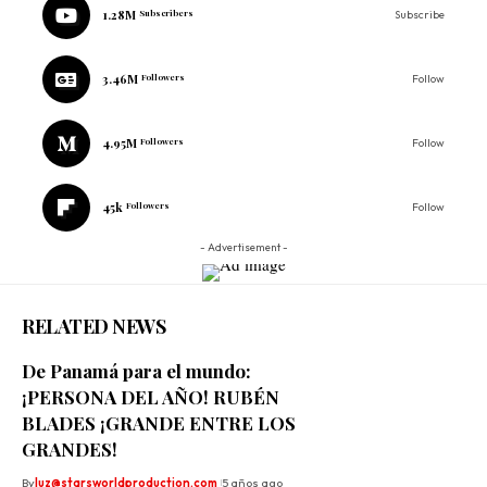
1.28M
Subscribers
Subscribe
3.46M
Followers
Follow
4.95M
Followers
Follow
45k
Followers
Follow
- Advertisement -
RELATED NEWS
De Panamá para el mundo:
¡PERSONA DEL AÑO! RUBÉN
BLADES ¡GRANDE ENTRE LOS
GRANDES!
By
luz@starsworldproduction.com
5 años ago