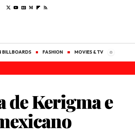
N BILLBOARDS
FASHION
MOVIES & TV
a de Kerigma e
 mexicano