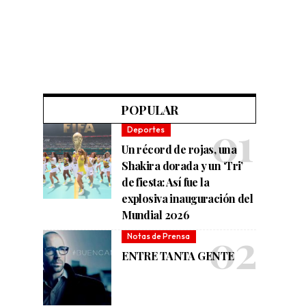
POPULAR
Deportes
Un récord de rojas, una
Shakira dorada y un ‘Tri’
de fiesta: Así fue la
explosiva inauguración del
Mundial 2026
Notas de Prensa
ENTRE TANTA GENTE