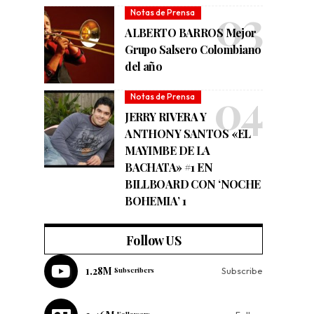
Notas de Prensa
ALBERTO BARROS Mejor
Grupo Salsero Colombiano
del año
Notas de Prensa
JERRY RIVERA Y
ANTHONY SANTOS «EL
MAYIMBE DE LA
BACHATA» #1 EN
BILLBOARD CON ‘NOCHE
BOHEMIA’ 1
Follow US
1.28M
Subscribers
Subscribe
Followers