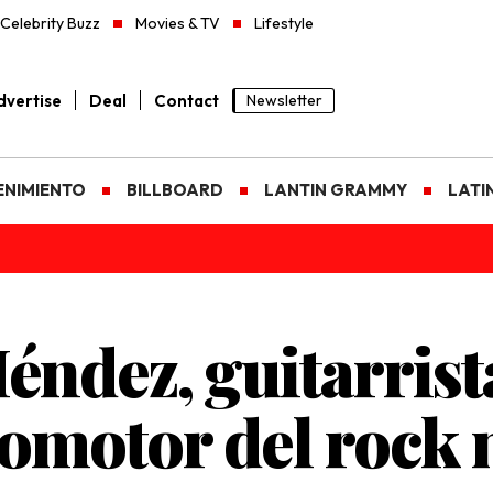
Celebrity Buzz
Movies & TV
Lifestyle
vertise
Deal
Contact
Newsletter
ENIMIENTO
BILLBOARD
LANTIN GRAMMY
LATI
ndez, guitarrist
omotor del rock