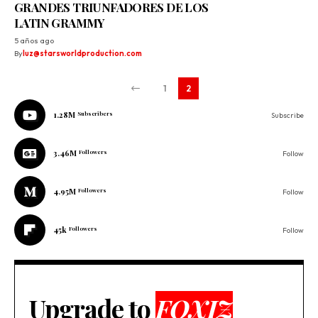
GRANDES TRIUNFADORES DE LOS
LATIN GRAMMY
5 años ago
By
luz@starsworldproduction.com
1
2
1.28M
Subscribers
Subscribe
3.46M
Followers
Follow
4.95M
Followers
Follow
45k
Followers
Follow
Upgrade to
FOXIZ