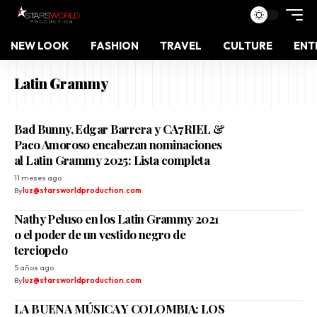
NEW LOOK
FASHION
TRAVEL
CULTURE
ENT
Latin Grammy
Bad Bunny, Edgar Barrera y CA7RIEL &
Paco Amoroso encabezan nominaciones
al Latin Grammy 2025: Lista completa
11 meses ago
By
luz@starsworldproduction.com
Nathy Peluso en los Latin Grammy 2021
o el poder de un vestido negro de
terciopelo
5 años ago
By
luz@starsworldproduction.com
LA BUENA MÚSICA Y COLOMBIA: LOS