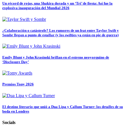
Un récord de rojas, una Shakira dorada y un ‘Tri’ de fiesta: Así fue la
explosiva inauguración del Mundial 2026
¿Colaboración o catástrofe? Los rumores de un feat entre Taylor Swift y
Sombr llegan a punto de estallar (y los swifties ya están en pie de guerra)
Emily Blunt y John Krasinski brillan en el estreno neoyorquino de
‘Disclosure Day’
Premios Tony 2026
El destino literario que unió a Dua Lipa y Callum Turner: los detalles de su
boda en Londres
Socials