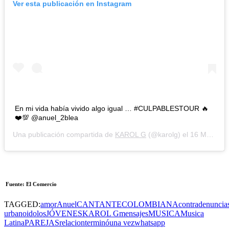
Ver esta publicación en Instagram
En mi vida había vivido algo igual … #CULPABLESTOUR 🔥
❤️💯 @anuel_2blea
Una publicación compartida de
KAROL G
(@karolg) el
16 Mar, 2019 a las 8:24 PDT
Fuente: El Comercio
TAGGED:
amor
Anuel
CANTANTE
COLOMBIANA
contra
denuncia
urbano
idolos
JÓVENES
KAROL G
mensajes
MUSICA
Musica
Latina
PAREJAS
relacion
terminó
una vez
whatsapp