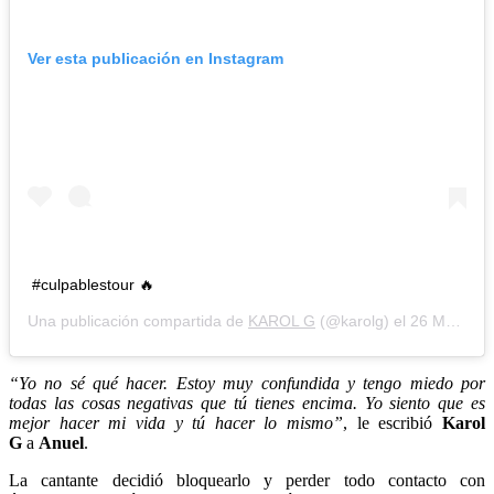
Ver esta publicación en Instagram
#culpablestour 🔥
Una publicación compartida de
KAROL G
(@karolg) el
26 Mar, 2019 a las 8:11 PDT
“Yo no sé qué hacer. Estoy muy confundida y tengo miedo por
todas las cosas negativas que tú tienes encima. Yo siento que es
mejor hacer mi vida y tú hacer lo mismo”
, le escribió
Karol
G
a
Anuel
.
La cantante decidió bloquearlo y perder todo contacto con