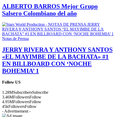
ALBERTO BARROS Mejor Grupo
Salsero Colombiano del año
Notas de Prensa
JERRY RIVERA Y ANTHONY SANTOS
«EL MAYIMBE DE LA BACHATA» #1
EN BILLBOARD CON ‘NOCHE
BOHEMIA’ 1
Follow US
1.28M
Subscribers
Subscribe
3.46M
Followers
Follow
4.95M
Followers
Follow
45k
Followers
Follow
- Advertisement -