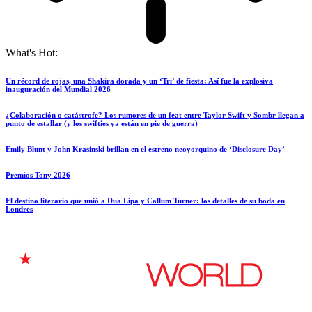
What's Hot:
Un récord de rojas, una Shakira dorada y un ‘Tri’ de fiesta: Así fue la explosiva
inauguración del Mundial 2026
¿Colaboración o catástrofe? Los rumores de un feat entre Taylor Swift y Sombr llegan a
punto de estallar (y los swifties ya están en pie de guerra)
Emily Blunt y John Krasinski brillan en el estreno neoyorquino de ‘Disclosure Day’
Premios Tony 2026
El destino literario que unió a Dua Lipa y Callum Turner: los detalles de su boda en
Londres