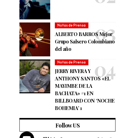
Notas de Prensa
ALBERTO BARROS Mejor
Grupo Salsero Colombiano
del año
Notas de Prensa
JERRY RIVERA Y
ANTHONY SANTOS «EL
MAYIMBE DE LA
BACHATA» #1 EN
BILLBOARD CON ‘NOCHE
BOHEMIA’ 1
Follow US