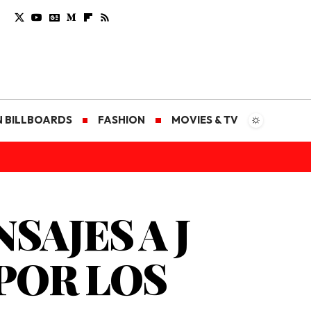
N BILLBOARDS
FASHION
MOVIES & TV
SAJES A J
 POR LOS