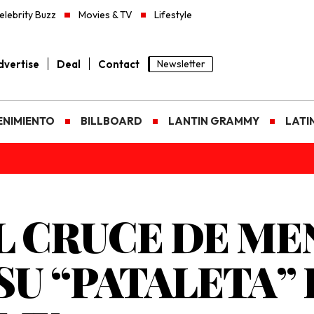
elebrity Buzz
Movies & TV
Lifestyle
vertise
Deal
Contact
Newsletter
ENIMIENTO
BILLBOARD
LANTIN GRAMMY
LATI
 CRUCE DE MEN
SU “PATALETA”