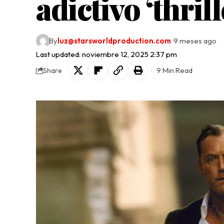
adictivo ‘thrill
By
luz@starsworldproduction.com
9 meses ago
Last updated: noviembre 12, 2025 2:37 pm
9 Min Read
Share