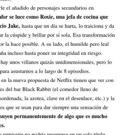
le el añadido de personajes secundarios en
or se luce como Roxie, una jefa de cocina que
cio Jake,
hasta que un día se harta, lo traiciona y da
r la cúspide y brillar por sí sola. Esa transformación
r la hace posible. A su lado, el humilde pero leal
ña incluso hasta poner su integridad en riesgo.
, hay unos villanos quizás unidimensionales, pero lo
ara asustarnos a lo largo de 8 episodios.
 en la nueva propuesta de Netflix tienen que ver con
nes del bar Black Rabbit (el comedor lleno de
ordenada, la azotea, clave en el desenlace, etc.) y la
nos que se usan para dar siempre una sensación de
 huyen permanentemente de algo que es mucho
es.
a miniserie no podría resumirse en un solo título.