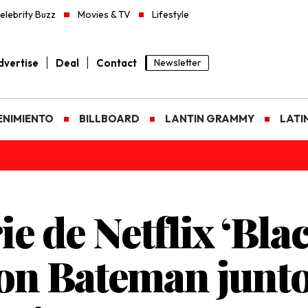
elebrity Buzz
Movies & TV
Lifestyle
vertise
Deal
Contact
Newsletter
ENIMIENTO
BILLBOARD
LANTIN GRAMMY
LATI
e de Netflix ‘Blac
son Bateman junto