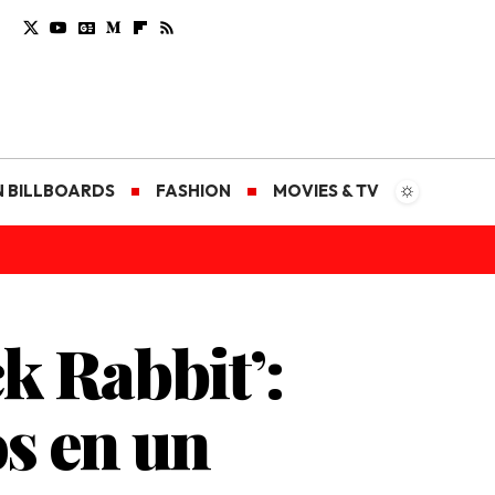
N BILLBOARDS
FASHION
MOVIES & TV
k Rabbit’:
s en un