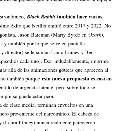
también hace varios
astronómico,
Black Rabbit
ísimo éxito que Netflix emitió entre 2017 y 2022. No
tagonista, Jason Bateman (Marty Byrde en
Ozark
),
s y también por lo que se ve en pantalla.
 y director) se le suman Laura Linney y Ben
episodios cada uno). Eso, indudablemente, imprime
ás allá de las animaciones góticas que aparecen al
esta nueva propuesta es casi en
sino también porque
tido de urgencia latente, pero sobre todo se
empre se puede estar peor.
ia de clase media, terminan envueltos en una
nero proveniente del narcotráfico. El cabeza de
y (Laura Linney) nunca realmente parecieron
scuro que manejaban. Esa ansiedad saltaba a la