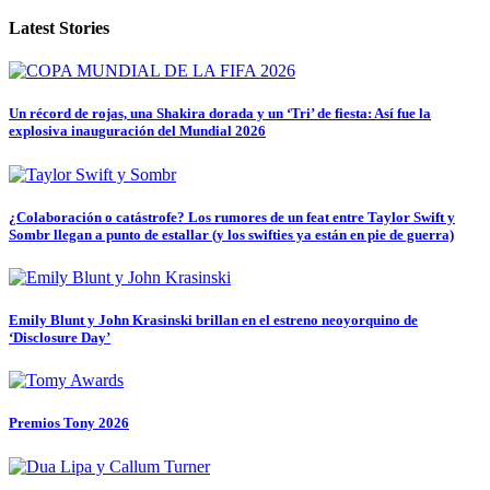
Latest Stories
Un récord de rojas, una Shakira dorada y un ‘Tri’ de fiesta: Así fue la
explosiva inauguración del Mundial 2026
¿Colaboración o catástrofe? Los rumores de un feat entre Taylor Swift y
Sombr llegan a punto de estallar (y los swifties ya están en pie de guerra)
Emily Blunt y John Krasinski brillan en el estreno neoyorquino de
‘Disclosure Day’
Premios Tony 2026