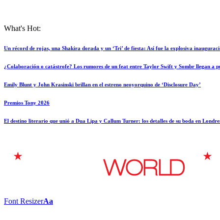
What's Hot:
Un récord de rojas, una Shakira dorada y un ‘Tri’ de fiesta: Así fue la explosiva inaugura
¿Colaboración o catástrofe? Los rumores de un feat entre Taylor Swift y Sombr llegan a punt
Emily Blunt y John Krasinski brillan en el estreno neoyorquino de ‘Disclosure Day’
Premios Tony 2026
El destino literario que unió a Dua Lipa y Callum Turner: los detalles de su boda en Londre
Font Resizer
Aa