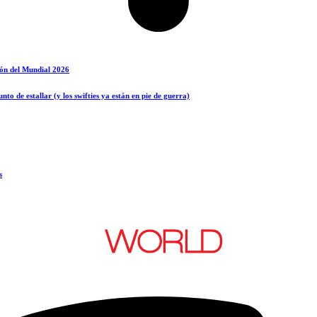
ción del Mundial 2026
o de estallar (y los swifties ya están en pie de guerra)
s