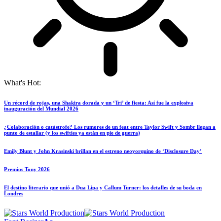
What's Hot:
Un récord de rojas, una Shakira dorada y un ‘Tri’ de fiesta: Así fue la explosiva
inauguración del Mundial 2026
¿Colaboración o catástrofe? Los rumores de un feat entre Taylor Swift y Sombr llegan a
punto de estallar (y los swifties ya están en pie de guerra)
Emily Blunt y John Krasinski brillan en el estreno neoyorquino de ‘Disclosure Day’
Premios Tony 2026
El destino literario que unió a Dua Lipa y Callum Turner: los detalles de su boda en
Londres