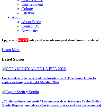
Entertainment
Culture
Lifestyle
About
About Foxiz
Contact US
Newsletter
Upgrade to
FOXIZ
today and take advantage of these fantastic updates!
Learn More
Latest Stories
Un récord de rojas, una Shakira dorada y un ‘Tri’ de fiesta: Así fue la
explosiva inauguración del Mundial 2026
¿Colaboración o catástrofe? Los rumores de un feat entre Taylor Swift y
Sombr llegan a punto de estallar (y los swifties ya están en pie de guerra)