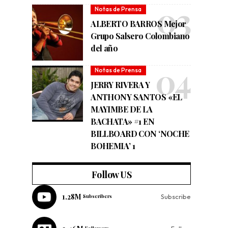
Notas de Prensa
ALBERTO BARROS Mejor
Grupo Salsero Colombiano
del año
Notas de Prensa
JERRY RIVERA Y
ANTHONY SANTOS «EL
MAYIMBE DE LA
BACHATA» #1 EN
BILLBOARD CON ‘NOCHE
BOHEMIA’ 1
Follow US
1.28M
Subscribers
Subscribe
Followers