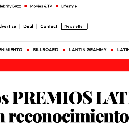
lebrity Buzz
Movies & TV
Lifestyle
vertise
Deal
Contact
Newsletter
ENIMIENTO
BILLBOARD
LANTIN GRAMMY
LATI
los PREMIOS LAT
econocimiento a