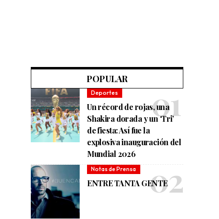
POPULAR
Deportes
Un récord de rojas, una
Shakira dorada y un ‘Tri’
de fiesta: Así fue la
explosiva inauguración del
Mundial 2026
Notas de Prensa
ENTRE TANTA GENTE