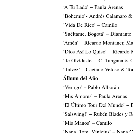
‘A Tu Lado’ – Paula Arenas
‘Bohemio’- Andrés Calamaro & J
‘Vida De Rico’ – Camilo
‘Suéltame, Bogotá’ – Diamante 
‘Amén’ – Ricardo Montaner, Ma
‘Dios Así Lo Quiso’ – Ricardo
‘Te Olvidaste’ – C. Tangana &
‘Talvez’ – Caetano Veloso & T
Álbum del Año
‘Vértigo’ – Pablo Alborán
‘Mis Amores’ – Paula Arenas
‘El Último Tour Del Mundo’ –
‘Salswing!’ – Rubén Blades y 
‘Mis Manos’ – Camilo
‘Nana, Tom, Vinicius’ – Nana