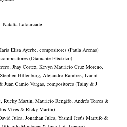
– Natalia Lafourcade
aría Elisa Ayerbe, compositores (Paula Arenas)
 compositores (Diamante Eléctrico)
orrero, Jhay Cortez, Kevyn Mauricio Cruz Moreno,
tephen Hillenburg, Alejandro Ramíres, Ivanni
 & Juan Camio Vargas, compositores (Tainy & J
e, Rucky Martin, Mauricio Rengifo, Andrés Torres &
rlos Vives & Ricky Martin)
David Julca, Jonathan Julca, Yasmil Jesús Marrufo &
s (Ricardo Montaner & Juan Luis Guerra)