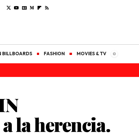
N BILLBOARDS
FASHION
MOVIES & TV
IN
 la herencia.