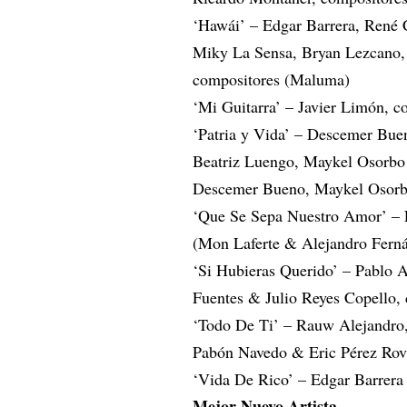
‘Hawái’ – Edgar Barrera, René 
Miky La Sensa, Bryan Lezcano,
compositores (Maluma)
‘Mi Guitarra’ – Javier Limón, c
‘Patria y Vida’ – Descemer Bue
Beatriz Luengo, Maykel Osorbo 
Descemer Bueno, Maykel Osorb
‘Que Se Sepa Nuestro Amor’ – 
(Mon Laferte & Alejandro Fern
‘Si Hubieras Querido’ – Pablo A
Fuentes & Julio Reyes Copello,
‘Todo De Ti’ – Rauw Alejandro,
Pabón Navedo & Eric Pérez Rov
‘Vida De Rico’ – Edgar Barrera
Mejor Nuevo Artista